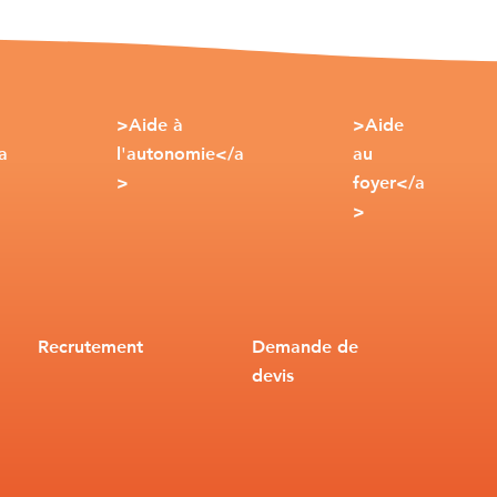
>Aide à
>Aide
a
l'autonomie</a
au
>
foyer</a
>
Recrutement
Demande de
devis