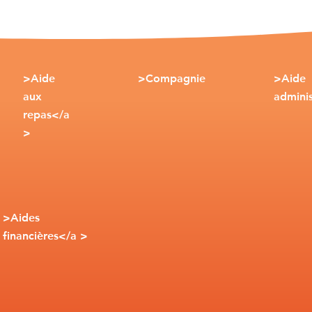
>Aide
>Compagnie
>Aide
aux
adminis
repas</a
>
>Aides
financières</a >