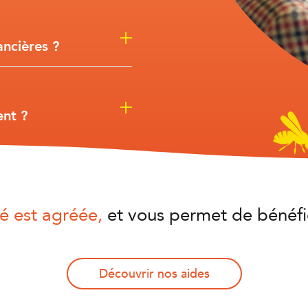
ancières ?
ent ?
té est agréée,
et vous permet de bénéfic
Découvrir nos aides